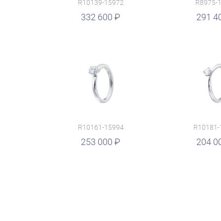
R10139-15972
R8975-
руб.
332 600
руб.
291 4
R10161-15994
R10181-
руб.
253 000
руб.
204 0