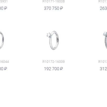
15931
R10171-16008
R101
00
руб.
370 750
263
16044
R10172-16009
R101
00
руб.
192 700
руб.
312