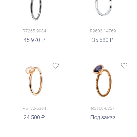
R7265-9984
R9603-14769
руб.
45 970
35 580
R5132-6394
R5160-6257
24 500
Под заказ