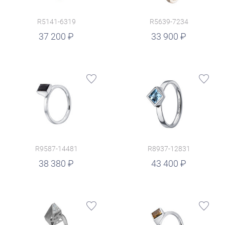
R5141-6319
R5639-7234
руб.
37 200
33 900
R9587-14481
R8937-12831
руб.
38 380
43 400