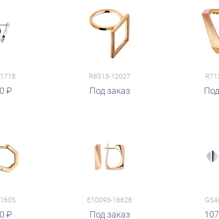
11718
R8513-12027
R71
00
Под заказ
руб.
Под
11605
E10093-16628
G54
00
руб.
Под заказ
руб.
107