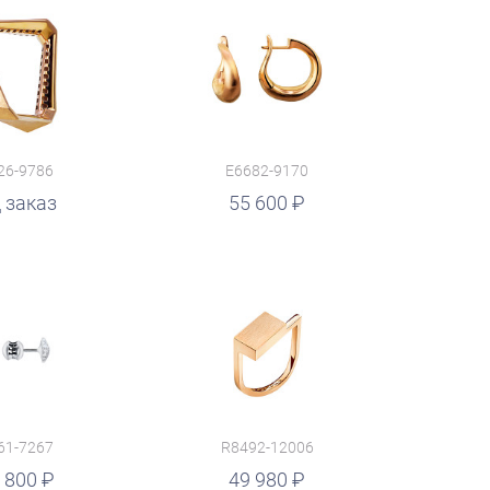
26-9786
E6682-9170
 заказ
55 600
61-7267
R8492-12006
 800
49 980