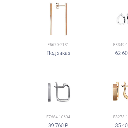
E5670-7131
E8349-
руб.
Под заказ
62 6
E7684-10604
E8273-
руб.
39 760
35 4