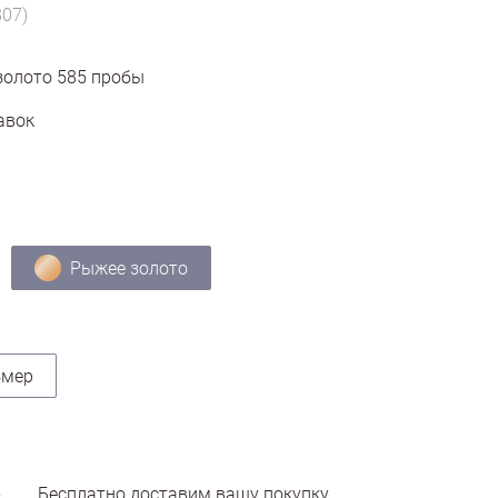
807)
золото
585
пробы
авок
Рыжее золото
змер
Бесплатно доставим вашу покупку