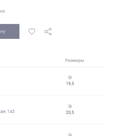
ке
ину
Размеры
19,5
ая, 143
20,5