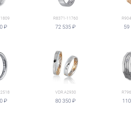
11809
R8371-11760
R904
50
руб.
72 535
59
12518
VDR.A2930
R796
00
руб.
80 350
руб.
110