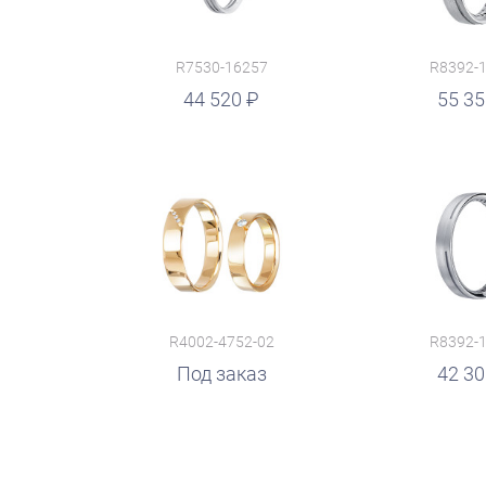
R7530-16257
R8392-
руб.
44 520
руб.
55 3
R4002-4752-02
R8392-
руб.
Под заказ
руб.
42 3