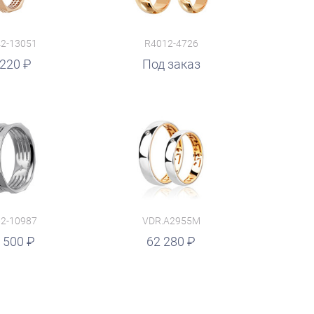
2-13051
R4012-4726
 220
Под заказ
2-10987
VDR.A2955M
 500
62 280