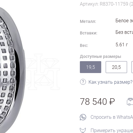
Артикул: R8370-11759 (
Белое з
Металл:
Без вст
Вставки:
5.61
г
Вес:
Доступные размеры
19,5
20,5
Как узнать размер?
78 540
Спросить в Whats
Примерить украше