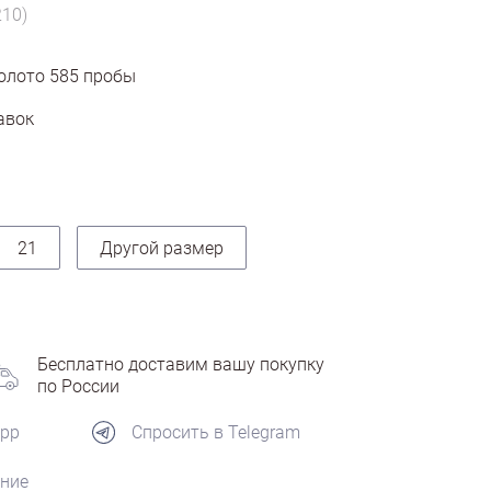
210)
олото
585
пробы
авок
21
Другой размер
Бесплатно доставим вашу покупку
по России
App
Спросить в Telegram
ние