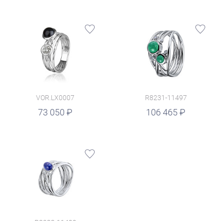
VOR.LX0007
R8231-11497
руб.
73 050
106 465