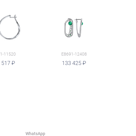
1-11520
E8691-12408
 517
133 425
WhatsApp