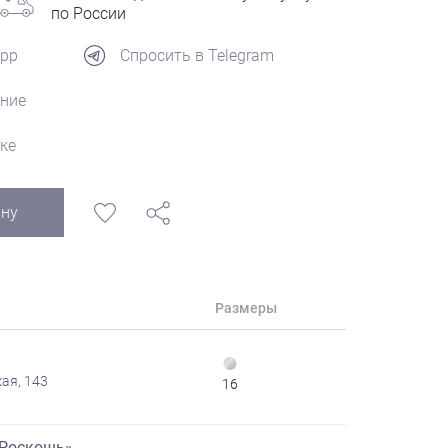
по России
App
Спросить в Telegram
ние
ке
ину
Размеры
ая, 143
16
«Роскошь»