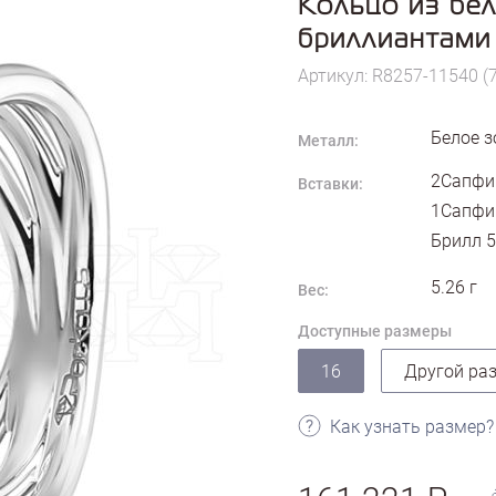
Кольцо из бел
бриллиантами
Артикул: R8257-11540 (
Белое з
Металл:
2Сапфир
Вставки:
1Сапфир
Брилл 5
5.26
г
Вес:
Доступные размеры
16
Другой ра
Как узнать размер?