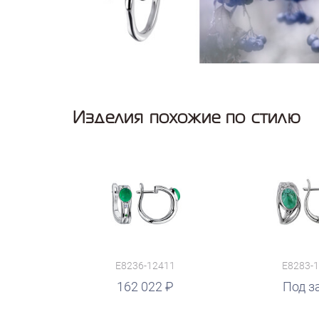
Изделия похожие по стилю
E8236-12411
E8283-
162 022
руб.
Под з