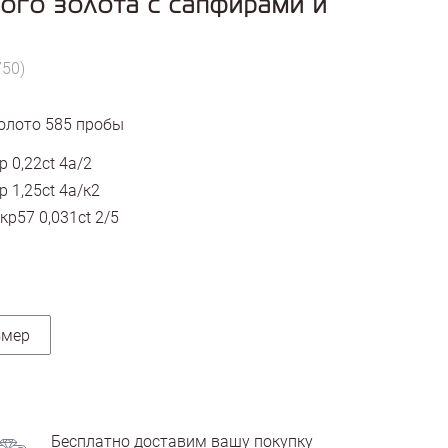
ого золота с сапфирами и
750)
олото
585
пробы
 0,22ct 4а/2
 1,25ct 4а/к2
кр57 0,031ct 2/5
змер
Бесплатно доставим вашу покупку