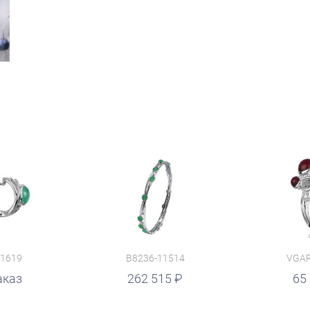
11619
B8236-11514
VGAR
аказ
руб.
262 515
65