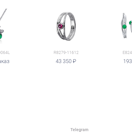
0064L
R8279-11612
E824
аказ
руб.
43 350
руб.
193
Telegram