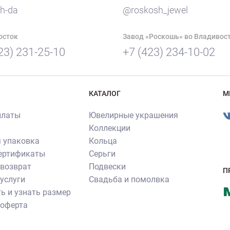
h-da
@roskosh_jewel
осток
Завод «Роскошь» во Владивос
23) 231-25-10
+7 (423) 234-10-02
КАТАЛОГ
М
платы
Ювелирные украшения
Коллекции
 упаковка
Кольца
сертификаты
Серьги
 возврат
Подвески
П
услуги
Свадьба и помолвка
ь и узнать размер
 оферта