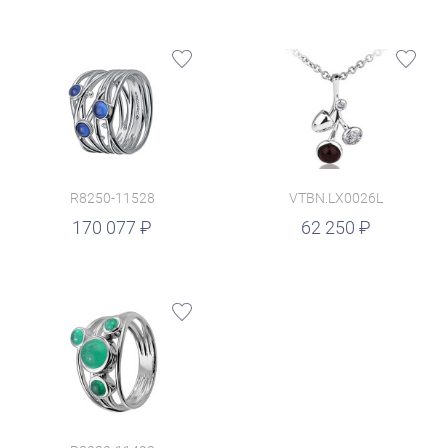
R8250-11528
VTBN.LX0026L
руб.
170 077
62 250