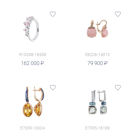
R10288-16508
E6226-14013
руб.
162 000
79 900
E7039-10024
E7935-16189