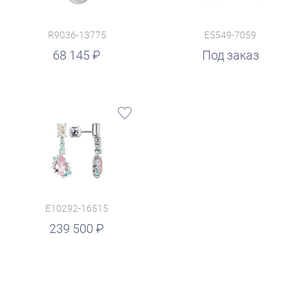
R9036-13775
E5549-7059
68 145
Под заказ
E10292-16515
239 500