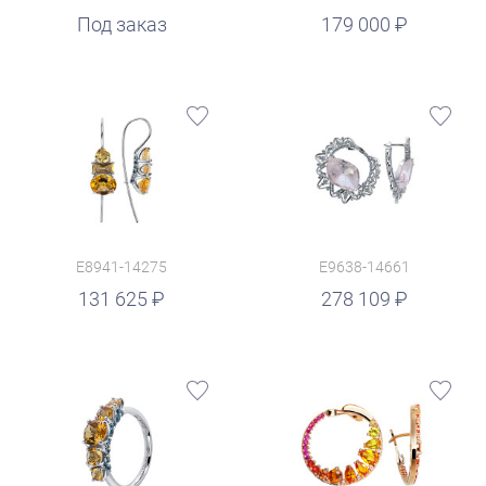
руб.
Под заказ
179 000
E8941-14275
E9638-14661
руб.
131 625
278 109