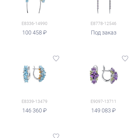
E8336-14990
E8778-12546
100 458
Под заказ
E8339-13479
E9097-13711
руб.
146 360
149 083