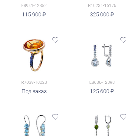
E8941-12852
R10231-16176
руб.
115 900
325 000
R7039-10023
E8686-12398
руб.
Под заказ
125 600