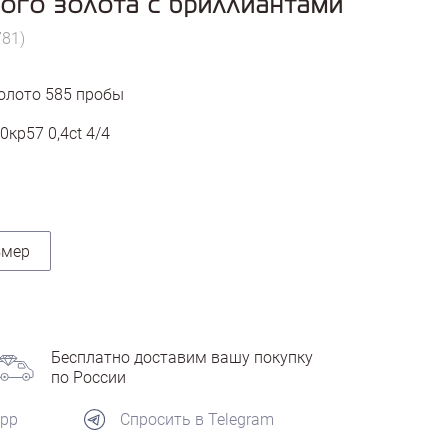
ого золота с бриллиантами
781)
олото
585
пробы
0кр57 0,4ct 4/4
змер
Бесплатно доставим вашу покупку
по России
App
Спросить в Telegram