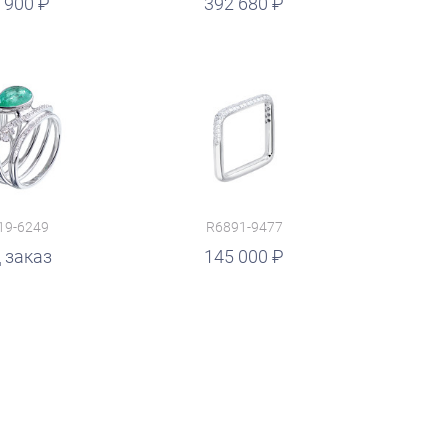
 900
392 680
19-6249
R6891-9477
 заказ
145 000