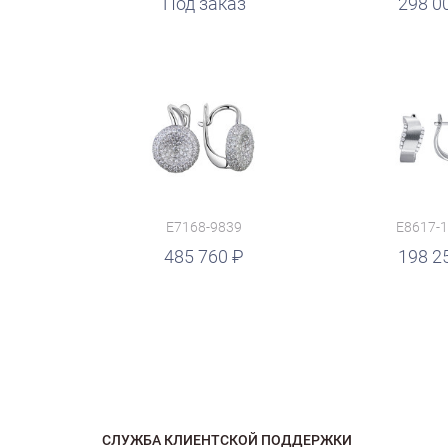
руб.
Под заказ
руб.
298 0
E7168-9839
E8617-
руб.
485 760
198 2
СЛУЖБА КЛИЕНТСКОЙ ПОДДЕРЖКИ