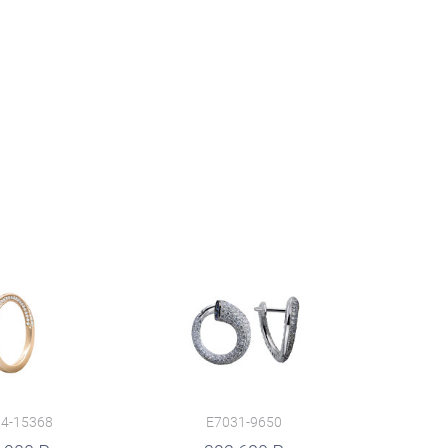
4-15368
E7031-9650