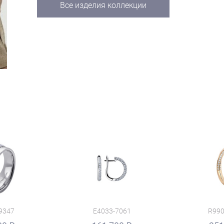
Все изделия коллекции
9347
E4033-7061
R990