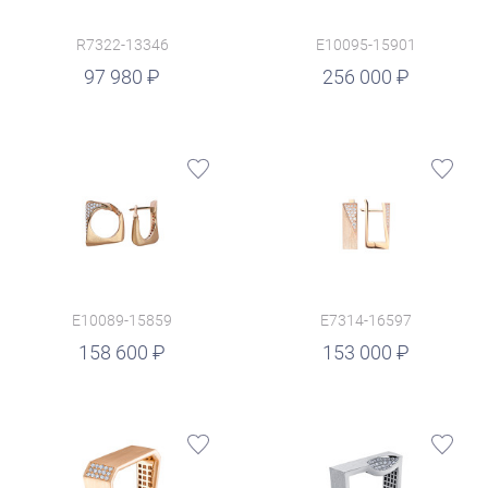
R7322-13346
E10095-15901
руб.
97 980
256 000
E10089-15859
E7314-16597
руб.
158 600
153 000