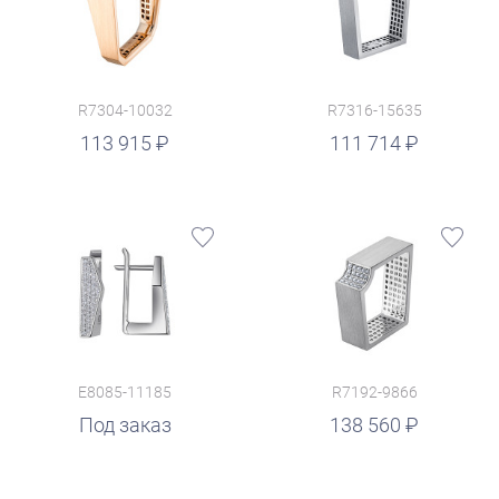
R7304-10032
R7316-15635
руб.
113 915
111 714
E8085-11185
R7192-9866
руб.
Под заказ
138 560