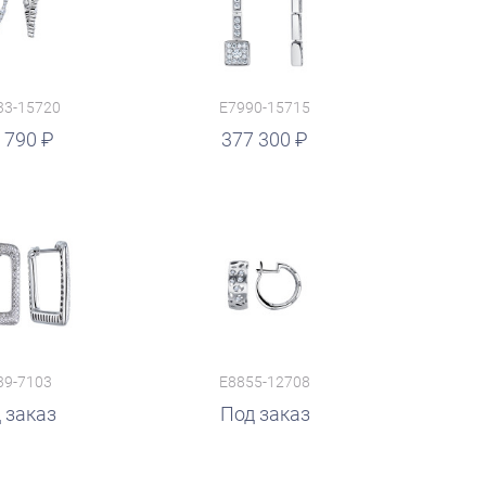
33-15720
E7990-15715
 790
377 300
39-7103
E8855-12708
 заказ
Под заказ