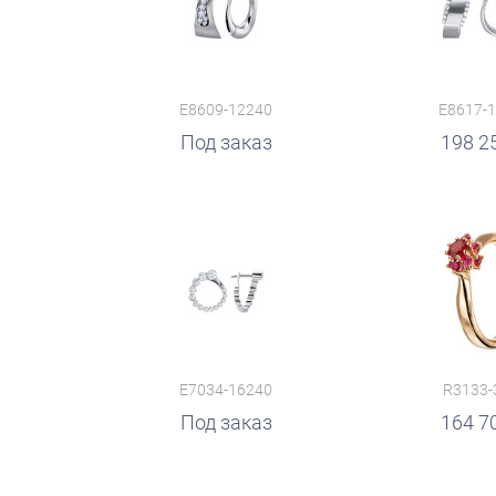
E8609-12240
E8617-
руб.
Под заказ
198 2
E7034-16240
R3133-
руб.
Под заказ
руб.
164 7