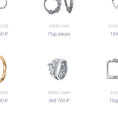
12259
E5933-7434
E100
50
руб.
Под заказ
руб.
169
3838
R8956-12869
E55
00
368 700
Под