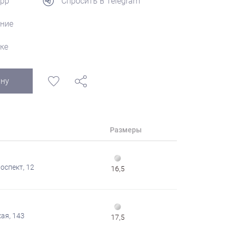
App
Спросить в Telegram
ние
ке
ину
Размеры
оспект, 12
16,5
ая, 143
17,5