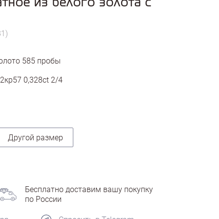
тное из белого золота с
81)
олото
585
пробы
2кр57 0,328ct 2/4
Другой размер
Бесплатно доставим вашу покупку
по России