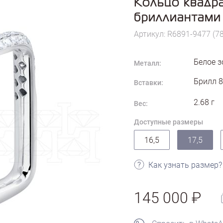
Кольцо квадра
бриллиантами
Артикул: R6891-9477 (7
Белое з
Металл:
Брилл 8
Вставки:
2.68
г
Вес:
Доступные размеры
16,5
17,5
Как узнать размер?
145 000