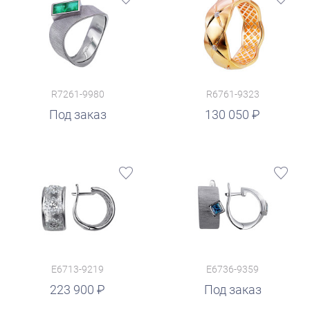
R7261-9980
R6761-9323
руб.
Под заказ
130 050
E6713-9219
E6736-9359
223 900
Под заказ