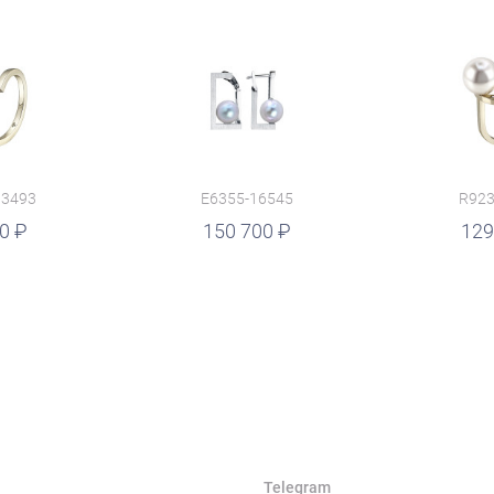
13493
E6355-16545
R923
90
руб.
150 700
руб.
129
Telegram