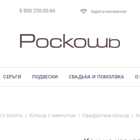
8 800 250-00-66
Адреса магазинов
СЕРЬГИ
ПОДВЕСКИ
СВАДЬБА И ПОМОЛВКА
О
го золота
/
Кольца с жемчугом
/
Квадратные кольца
/
К