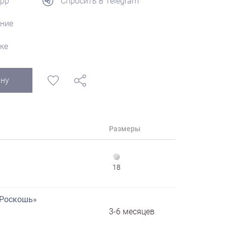
App
Спросить в Telegram
ние
ке
ину
Размеры
18
«Роскошь»
3-6 месяцев