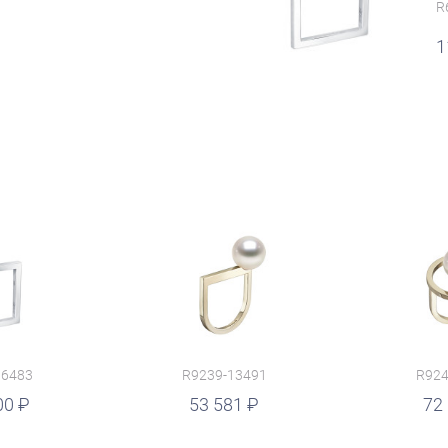
R
1
16483
R9239-13491
R924
00
руб.
53 581
руб.
72