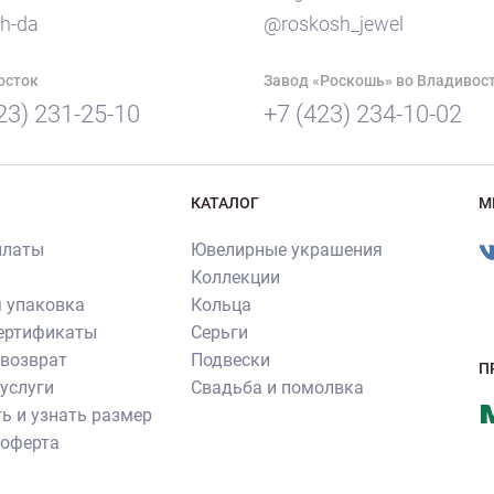
h-da
@roskosh_jewel
осток
Завод «Роскошь» во Владивос
23) 231-25-10
+7 (423) 234-10-02
КАТАЛОГ
М
платы
Ювелирные украшения
Коллекции
 упаковка
Кольца
сертификаты
Серьги
 возврат
Подвески
П
услуги
Свадьба и помолвка
ь и узнать размер
 оферта