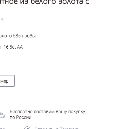
тное из белого золота с
63)
олото
585
пробы
 16,5ct АА
змер
Бесплатно доставим вашу покупку
по России