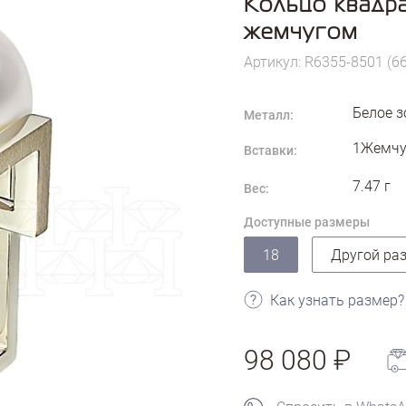
Кольцо квадра
жемчугом
Артикул: R6355-8501 (6
Белое з
Металл:
1Жемчуг
Вставки:
7.47
г
Вес:
Доступные размеры
18
Другой ра
Как узнать размер?
98 080