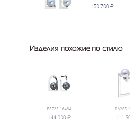
150 700
руб.
Изделия похожие по стилю
E8735-16484
R6355-
руб.
144 000
руб.
111 5