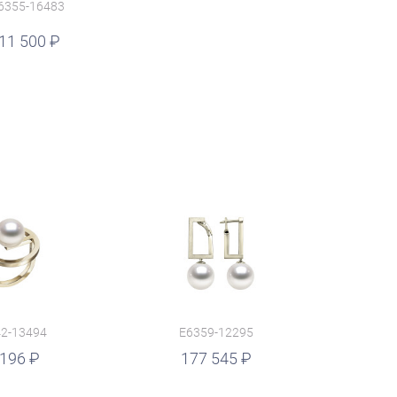
6355-16483
11 500
2-13494
E6359-12295
 196
177 545