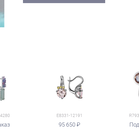
14280
E8331-12191
R793
аказ
95 650
Под