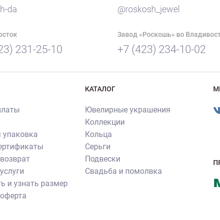
h-da
@roskosh_jewel
осток
Завод «Роскошь» во Владивос
23) 231-25-10
+7 (423) 234-10-02
КАТАЛОГ
М
платы
Ювелирные украшения
Коллекции
 упаковка
Кольца
сертификаты
Серьги
 возврат
Подвески
П
услуги
Свадьба и помолвка
ь и узнать размер
 оферта