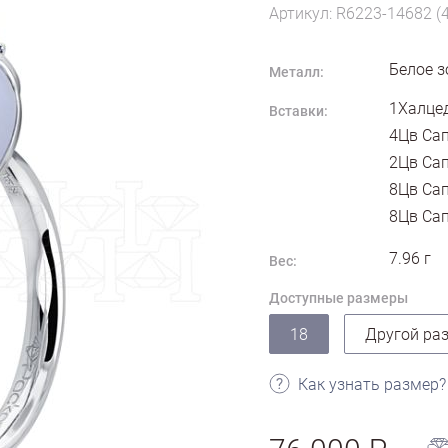
Артикул: R6223-14682 (
Белое з
Металл:
1Халцед
Вставки:
4Цв Сап
2Цв Сап
8Цв Сап
8Цв Сап
7.96
г
Вес:
Доступные размеры
18
Другой ра
Как узнать размер?