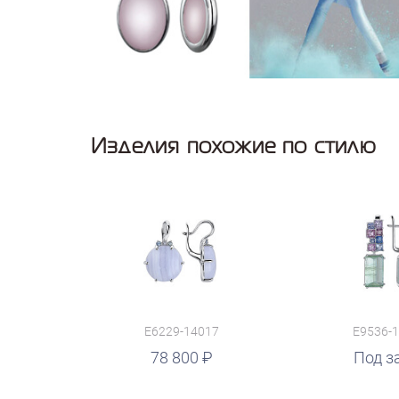
Изделия похожие по стилю
E6229-14017
E9536-
78 800
руб.
Под з