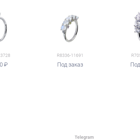
13728
R8336-11691
R70
90
Под заказ
руб.
Под
Telegram