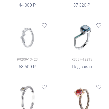
руб.
44 800
37 320
R9209-13423
R8597-12215
53 500
Под заказ