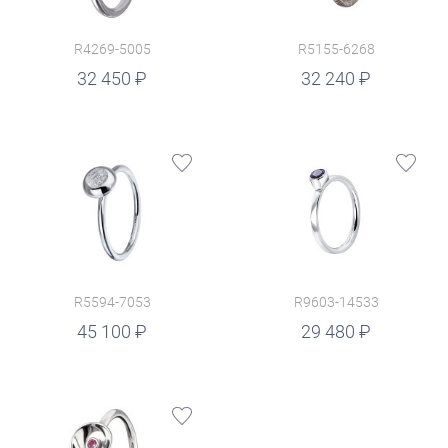
R4269-5005
R5155-6268
руб.
32 450
32 240
R5594-7053
R9603-14533
руб.
45 100
29 480