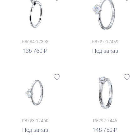
R8684-12393
R8727-12459
136 760
Под заказ
R8728-12460
R5292-7446
руб.
Под заказ
148 750