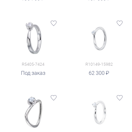
R5405-7424
R10149-15982
руб.
Под заказ
62 300