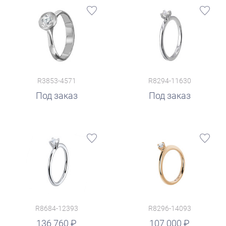
R3853-4571
R8294-11630
Под заказ
Под заказ
R8684-12393
R8296-14093
руб.
136 760
107 000