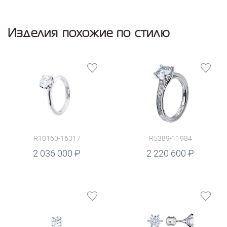
Изделия похожие по стилю
R10160-16317
R5389-11984
руб.
2 036 000
2 220 600