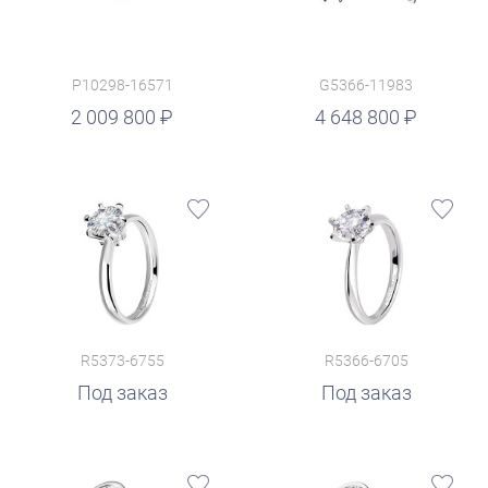
P10298-16571
G5366-11983
руб.
2 009 800
4 648 800
R5373-6755
R5366-6705
Под заказ
Под заказ