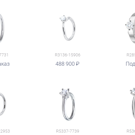
7731
R3136-15906
R28
аказ
488 900
руб.
Под
12953
R5337-7739
R53