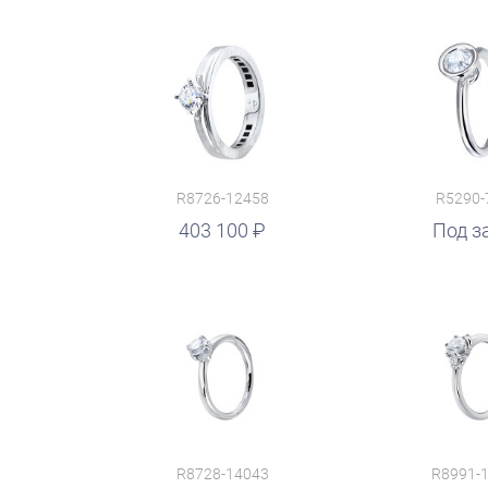
R8726-12458
R5290-
403 100
руб.
Под з
R8728-14043
R8991-