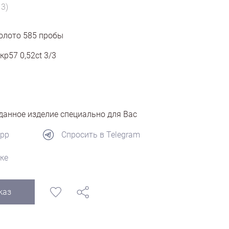
13)
олото
585
пробы
кр57 0,52ct 3/3
анное изделие специально для Вас
App
Спросить в Telegram
ке
каз