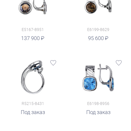
E5167-8951
E6199-8629
руб.
137 900
95 600
R5215-8431
E6198-8956
Под заказ
Под заказ