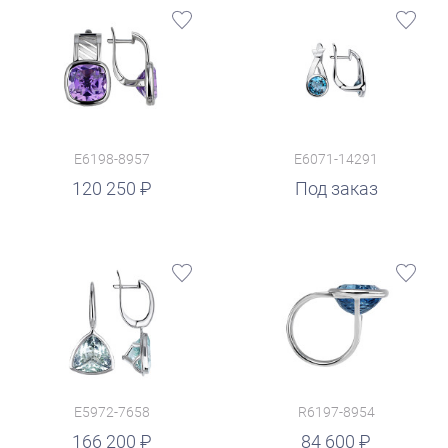
E6198-8957
E6071-14291
120 250
Под заказ
E5972-7658
R6197-8954
руб.
166 200
84 600