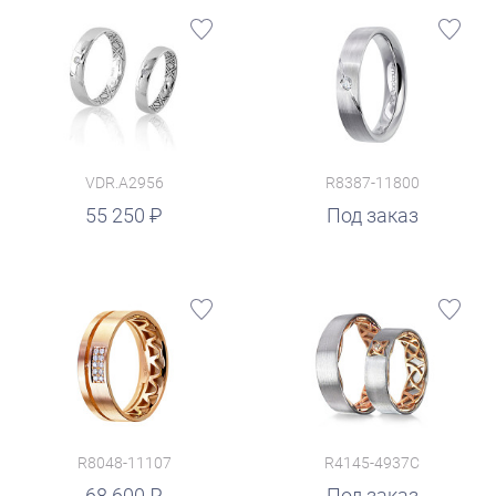
VDR.A2956
R8387-11800
55 250
Под заказ
R8048-11107
R4145-4937C
68 600
Под заказ