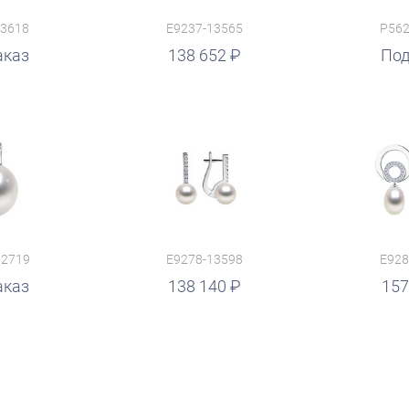
13618
E9237-13565
P562
аказ
138 652
руб.
Под
12719
E9278-13598
E928
аказ
руб.
138 140
157