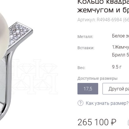
Кольцо квадра
жемчугом и б
Артикул: R4948-6984 (6
Белое з
Металл:
1Жемчуг
Вставки:
Брилл 5
9.5
г
Вес:
Доступные размеры
17,5
Другой р
Как узнать размер?
265 100