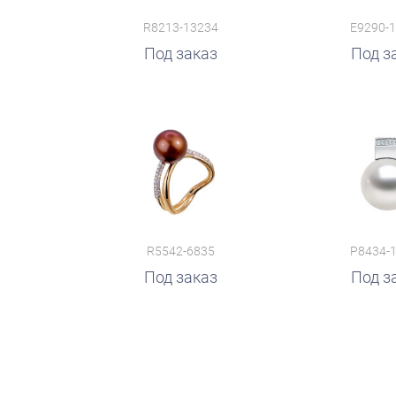
R8213-13234
E9290-
Под заказ
руб.
Под з
R5542-6835
P8434-
Под заказ
руб.
Под з