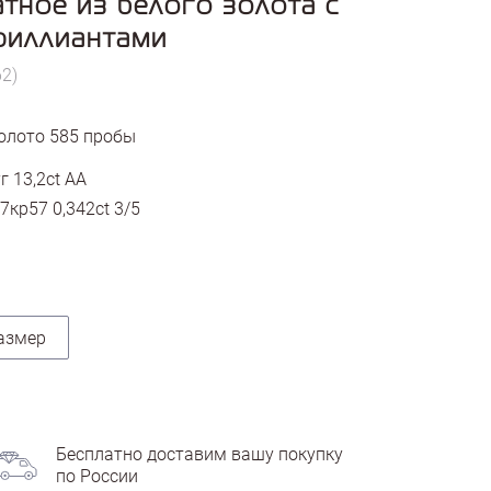
тное из белого золота с
риллиантами
62)
олото
585
пробы
 13,2ct АА
7кр57 0,342ct 3/5
азмер
Бесплатно доставим вашу покупку
по России