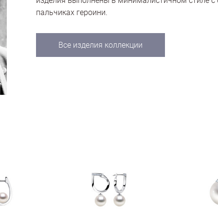
изделия выполнены в минималистичном стиле с 
пальчиках героини.
Все изделия коллекции