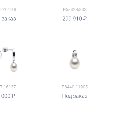
2-12718
R5542-6833
 заказ
299 910
7-16137
P8440-11905
 000
Под заказ