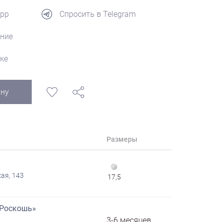
App
Спросить в Telegram
ние
ке
ину
Размеры
ая, 143
17,5
«Роскошь»
3-6 месяцев