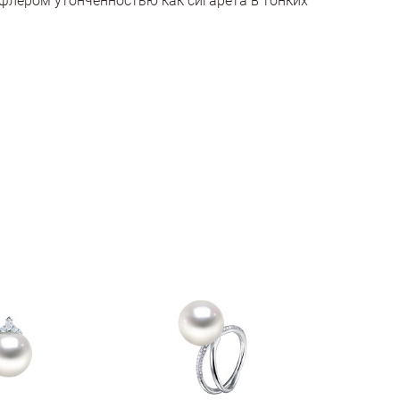
флёром утончённостью как сигарета в тонких