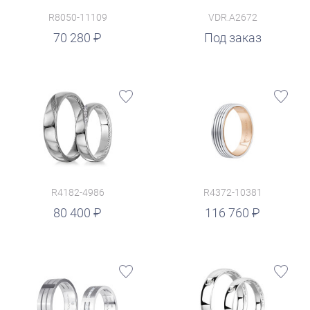
R8050-11109
VDR.A2672
70 280
Под заказ
R4182-4986
R4372-10381
руб.
80 400
116 760