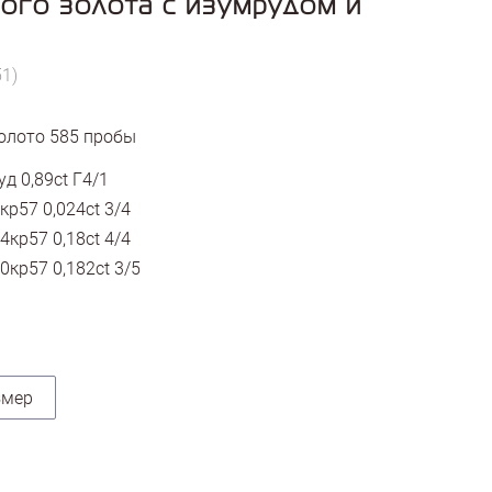
ого золота с изумрудом и
51)
олото
585
пробы
д 0,89ct Г4/1
кр57 0,024ct 3/4
4кр57 0,18ct 4/4
0кр57 0,182ct 3/5
змер