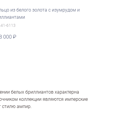
льцо из белого золота с изумрудом и
иллиантами
441-6113
8 000
жении белых бриллиантов характерна
очником коллекции являются имперские
 стилю ампир.