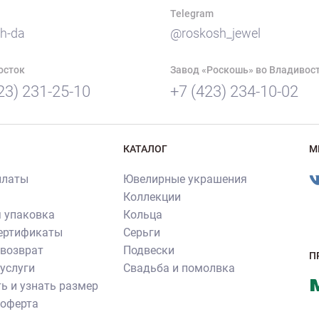
Telegram
h-da
@roskosh_jewel
осток
Завод «Роскошь» во Владивос
23) 231-25-10
+7 (423) 234-10-02
КАТАЛОГ
М
платы
Ювелирные украшения
Коллекции
 упаковка
Кольца
сертификаты
Серьги
 возврат
Подвески
П
услуги
Свадьба и помолвка
ь и узнать размер
 оферта