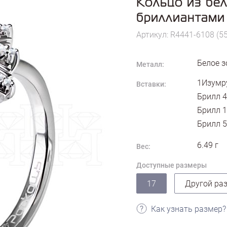
Кольцо из бел
бриллиантами
Артикул: R4441-6108 (5
Белое з
Металл:
1Изумру
Вставки:
Брилл 4
Брилл 1
Брилл 5
6.49
г
Вес:
Доступные размеры
17
Другой ра
Как узнать размер?