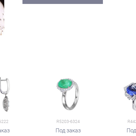
6222
R5203-6324
R44
аказ
Под заказ
Под