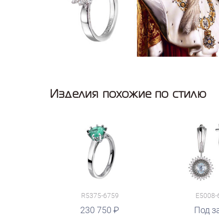
Изделия похожие по стилю
R5375-6759
E5008-
230 750
Под з