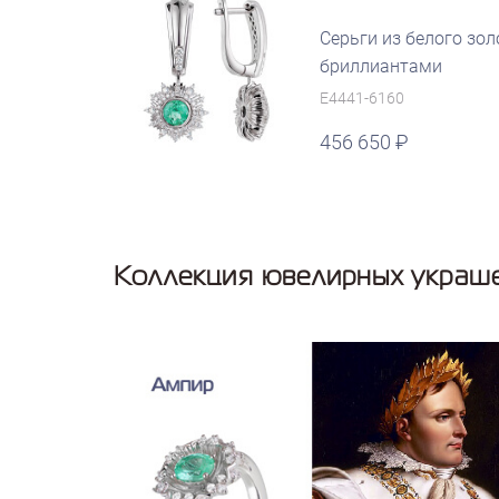
Серьги из белого зол
бриллиантами
E4441-6160
456 650
руб.
Коллекция ювелирных украш