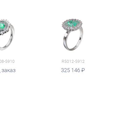
08-5910
R5012-5912
 заказ
325 146