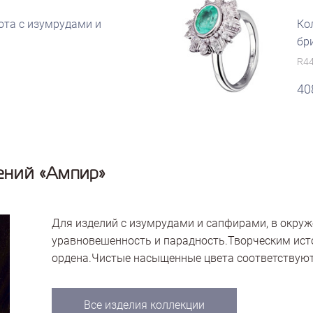
ота с изумрудами и
Ко
бр
R4
40
ений «Ампир»
Для изделий с изумрудами и сапфирами, в окру
уравновешенность и парадность.Творческим ист
ордена.Чистые насыщенные цвета соответствуют
Все изделия коллекции