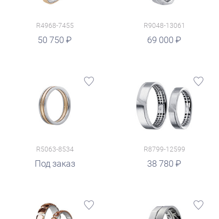
R4968-7455
R9048-13061
руб.
50 750
69 000
R5063-8534
R8799-12599
руб.
Под заказ
38 780