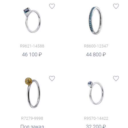
R9621-14588
R8600-12347
руб.
46 100
44 800
R7279-9998
R9570-14422
руб.
Под заказ
32 200