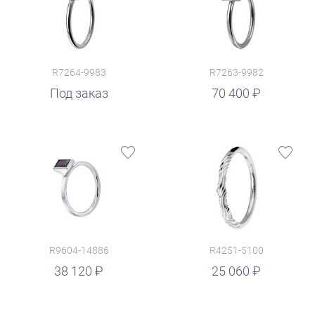
R7264-9983
R7263-9982
руб.
Под заказ
70 400
R9604-14886
R4251-5100
руб.
38 120
25 060