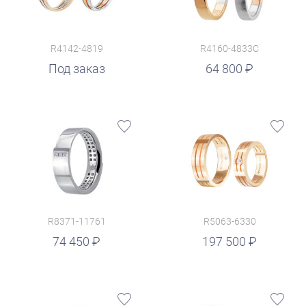
R4142-4819
R4160-4833C
руб.
Под заказ
64 800
R8371-11761
R5063-6330
руб.
74 450
197 500