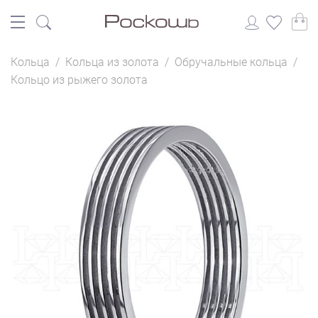
Кольца
/
Кольца из золота
/
Обручальные кольца
/
Кольцо из рыжего золота