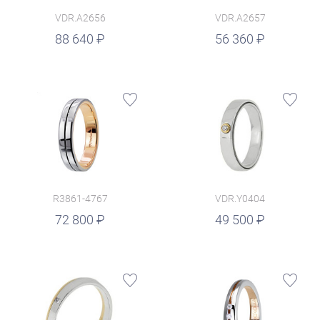
VDR.A2656
VDR.A2657
руб.
88 640
56 360
R3861-4767
VDR.Y0404
руб.
72 800
49 500