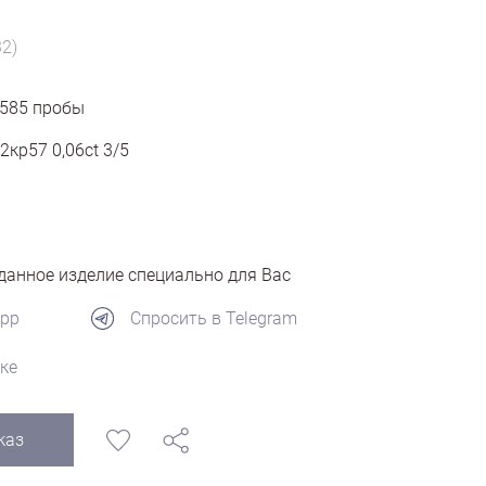
32)
585
пробы
2кр57 0,06ct 3/5
анное изделие специально для Вас
App
Спросить в Telegram
ке
каз