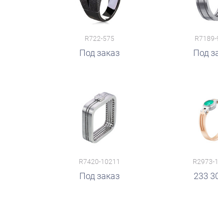
R722-575
R7189-
Под заказ
Под з
R7420-10211
R2973-
руб.
Под заказ
руб.
233 3