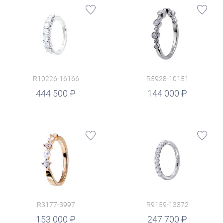
R10226-16166
R5928-10151
руб.
444 500
144 000
R3177-3997
R9159-13372
руб.
153 000
247 700