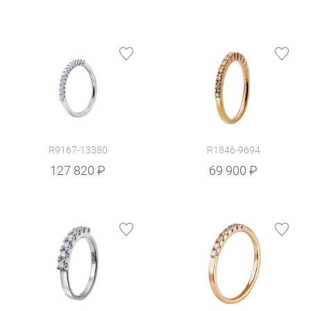
R9167-13380
R1846-9694
руб.
127 820
69 900