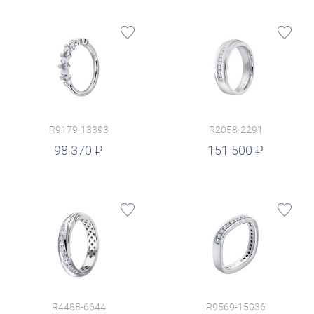
R9179-13393
R2058-2291
руб.
98 370
151 500
R4488-6644
R9569-15036