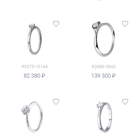
R5375-10144
R2886-3843
руб.
82 380
139 300