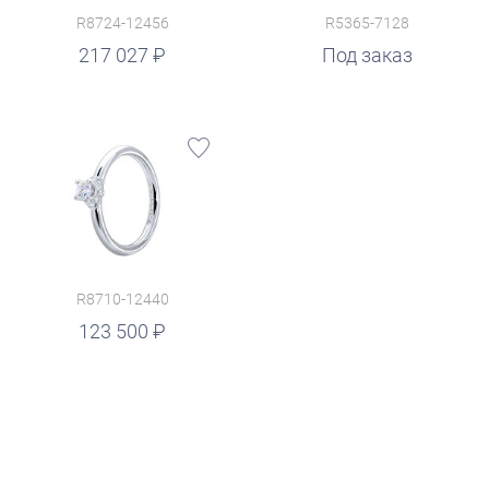
R8724-12456
R5365-7128
217 027
Под заказ
R8710-12440
123 500