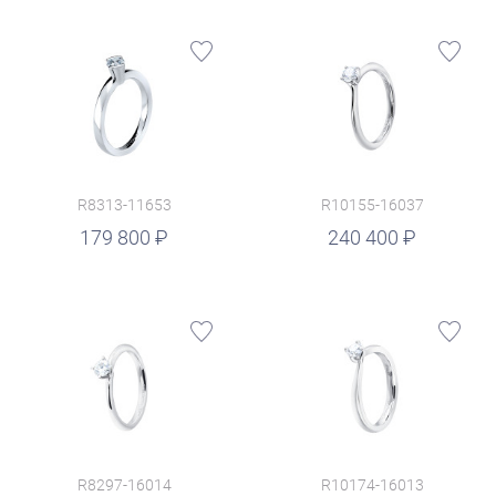
R8313-11653
R10155-16037
руб.
179 800
240 400
R8297-16014
R10174-16013