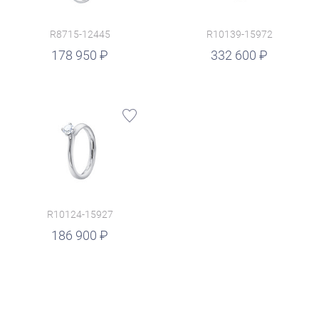
R8715-12445
R10139-15972
руб.
178 950
332 600
R10124-15927
186 900