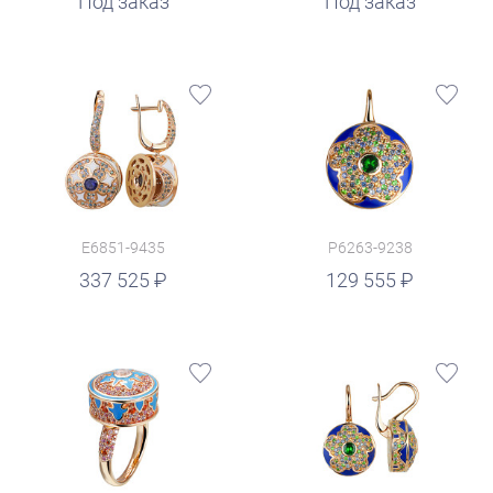
Под заказ
Под заказ
E6851-9435
P6263-9238
руб.
337 525
129 555