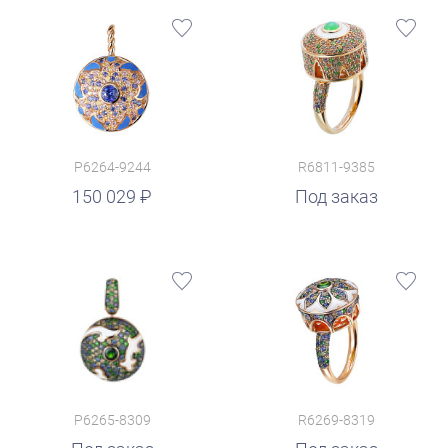
P6264-9244
R6811-9385
150 029
Под заказ
P6265-8309
R6269-8319