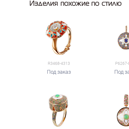
Изделия похожие по стилю
R3468-4313
P6267-
Под заказ
руб.
Под з