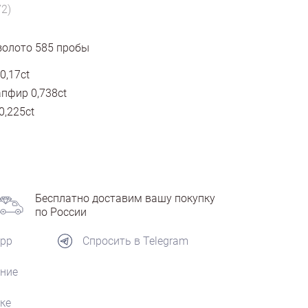
72)
золото
585
пробы
0,17ct
пфир 0,738ct
0,225ct
Бесплатно доставим вашу покупку
по России
App
Спросить в Telegram
ние
ке