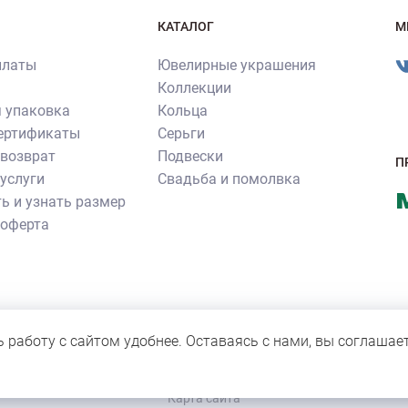
КАТАЛОГ
М
платы
Ювелирные украшения
Коллекции
 упаковка
Кольца
сертификаты
Серьги
 возврат
Подвески
П
услуги
Свадьба и помолвка
ь и узнать размер
 оферта
ия ювелирных изделий производства ювелирного бренда «Роскошь»
нное согласие правообладателя. Все прочие фотографии не являют
ь работу с сайтом удобнее. Оставаясь с нами, вы соглашае
 для персонала компании.
Карта сайта