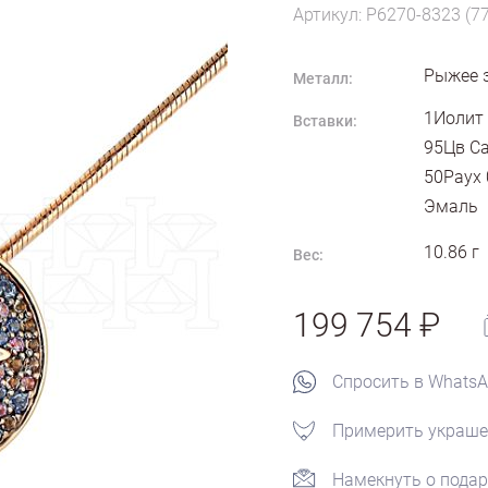
Артикул: P6270-8323 (7
Рыжее 
Металл:
1Иолит 
Вставки:
95Цв Са
50Раух 
Эмаль
10.86
г
Вес:
199 754
Спросить в Whats
Примерить украше
Намекнуть о подар