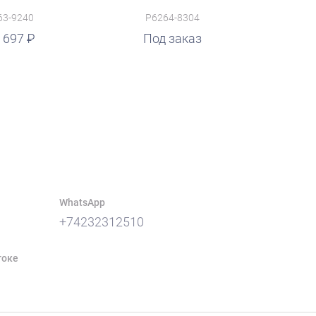
63-9240
P6264-8304
 697
Под заказ
WhatsApp
+74232312510
токе