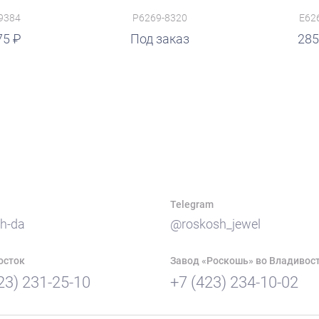
9384
P6269-8320
E62
75
руб.
Под заказ
285
Telegram
h-da
@roskosh_jewel
осток
Завод «Роскошь» во Владивос
23) 231-25-10
+7 (423) 234-10-02