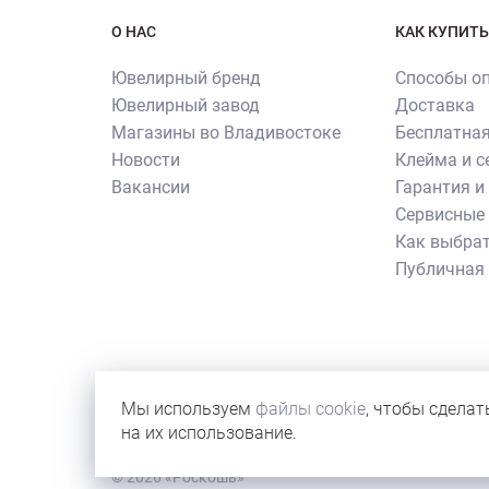
О НАС
КАК КУПИТЬ
Ювелирный бренд
Способы о
Ювелирный завод
Доставка
Магазины во Владивостоке
Бесплатная
Новости
Клейма и 
Вакансии
Гарантия и
Сервисные 
Как выбрат
Публичная
Внимание! Все использованные на сайте изображен
их копирования и использования требуется письме
Мы используем
файлы cookie
, чтобы сделат
иллюстрации новостей бренда или с учебной целью
на их использование.
© 2026 «Роскошь»