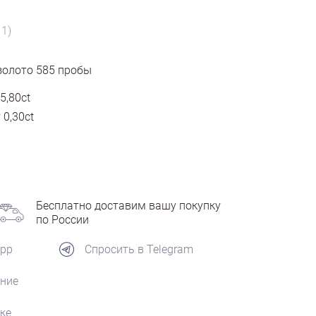
11)
золото
585
пробы
5,80ct
 0,30ct
Бесплатно доставим вашу покупку
по России
App
Спросить в Telegram
ние
ке