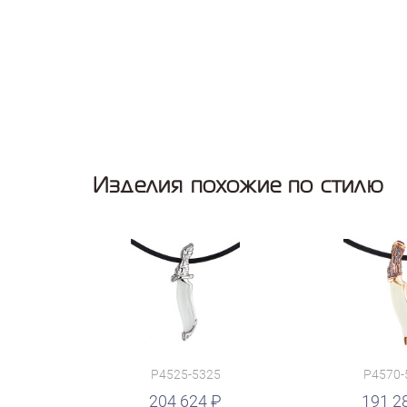
Изделия похожие по стилю
P4525-5325
P4570-
руб.
204 624
191 2