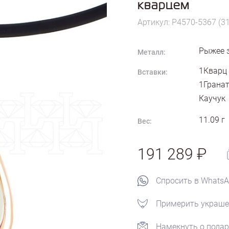
кварцем
Артикул: P4570-5367 (3
Рыжее 
Металл:
1Кварц 
Вставки:
1Гранат
Каучук
11.09
г
Вес:
191 289
Спросить в Whats
Примерить украше
Намекнуть о подар