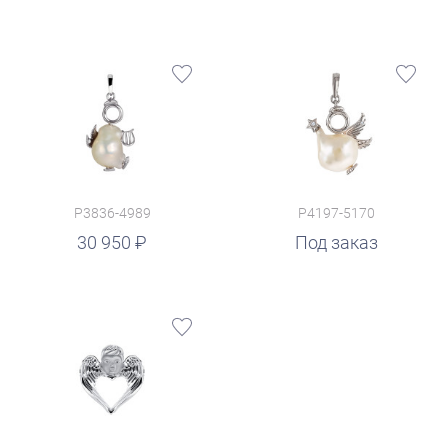
P3836-4989
P4197-5170
30 950
Под заказ