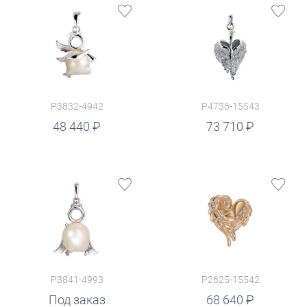
P3832-4942
P4736-15543
руб.
48 440
73 710
P3841-4993
P2625-15542
руб.
Под заказ
68 640