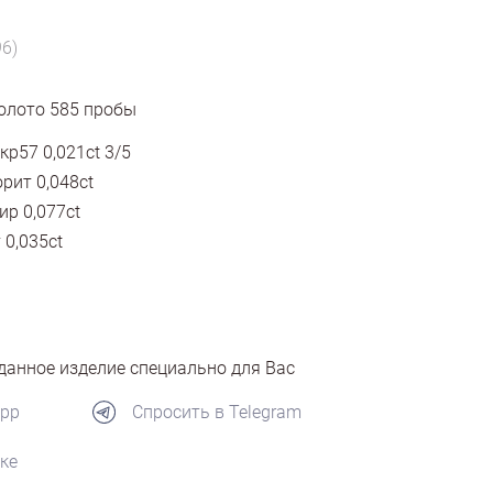
96)
олото
585
пробы
кр57 0,021ct 3/5
рит 0,048ct
р 0,077ct
 0,035ct
анное изделие специально для Вас
App
Спросить в Telegram
ке