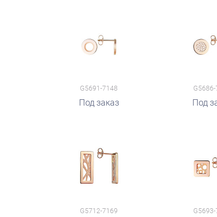
G5691-7148
G5686-
Под заказ
Под з
G5712-7169
G5693-