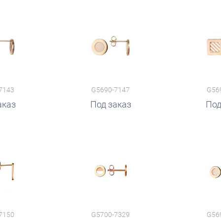
7143
G5690-7147
G56
аказ
Под заказ
Под
7150
G5700-7329
G56