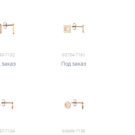
95-7152
G5704-7161
 заказ
Под заказ
97-7154
G5699-7156