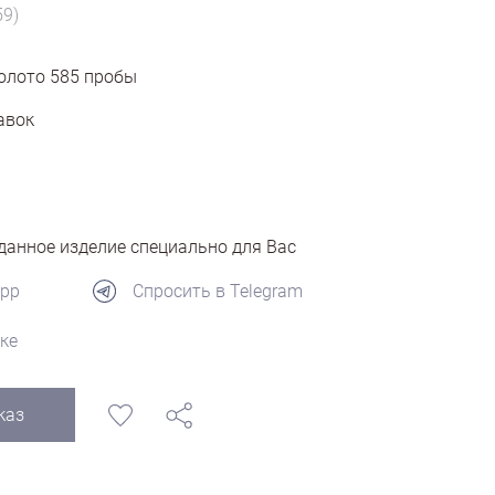
59)
олото
585
пробы
авок
анное изделие специально для Вас
App
Спросить в Telegram
ке
каз