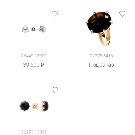
G6449-13909
R2775-3416
39 600
Под заказ
G2953-13096