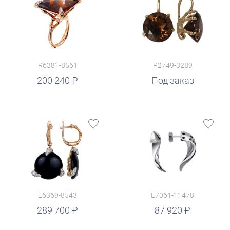
R6381-8561
P2749-3289
200 240
Под заказ
E6369-8543
E7061-11478
руб.
289 700
87 920