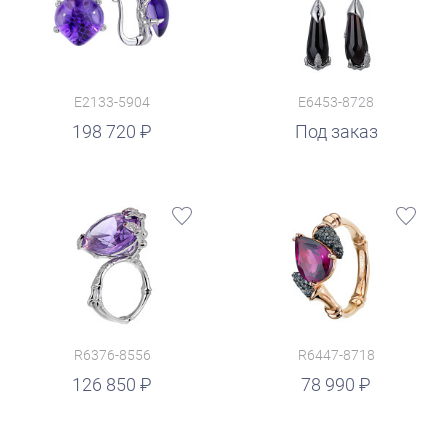
E2133-5904
E6453-8728
198 720
Под заказ
R6376-8556
R6447-8718
руб.
126 850
78 990