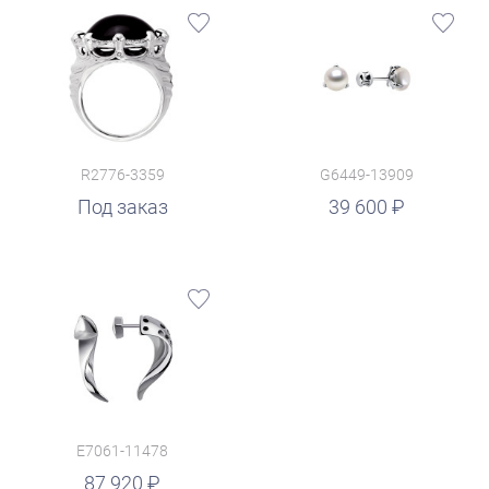
R2776-3359
G6449-13909
руб.
Под заказ
39 600
E7061-11478
87 920