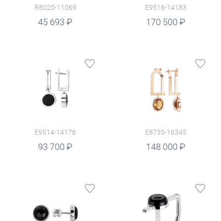
R8020-11069
E9516-14183
руб.
45 693
170 500
E9514-14176
E8735-16345
руб.
93 700
148 000