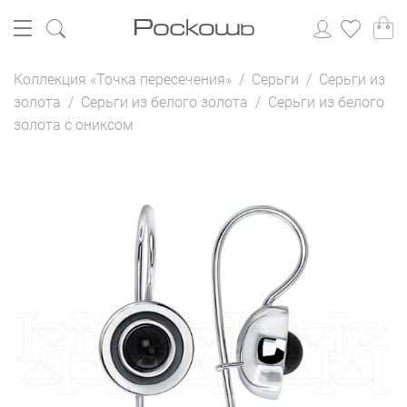
Коллекция «Точка пересечения»
/
Серьги
/
Серьги из
золота
/
Серьги из белого золота
/
Серьги из белого
золота с ониксом