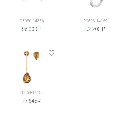
G8086-14856
R9508-14169
руб.
56 000
52 200
E8064-11139
77 645