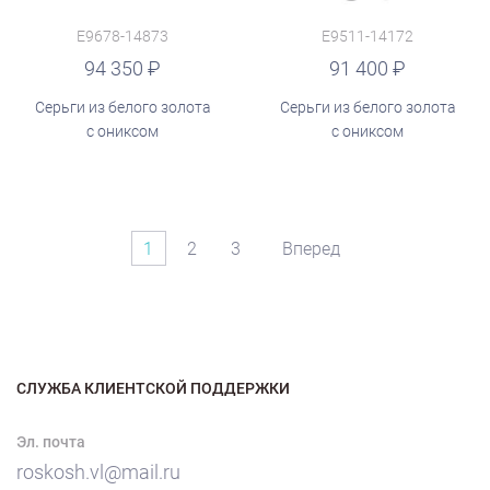
E9678-14873
E9511-14172
руб.
94 350
91 400
Серьги из белого золота
Серьги из белого золота
с ониксом
с ониксом
1
2
3
Вперед
СЛУЖБА КЛИЕНТСКОЙ ПОДДЕРЖКИ
Эл. почта
roskosh.vl@mail.ru