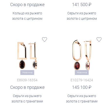
Скоро в продаже
руб.
141 500
Кольцо из рыжего
Серьги из рыжего
золота с цитрином
золота с цитрином
Новинка
Новинка
E8939-16354
E10279-16424
Скоро в продаже
руб.
145 100
Серьги из рыжего
Серьги из рыжего
золота с гранатами
золота с гранатами