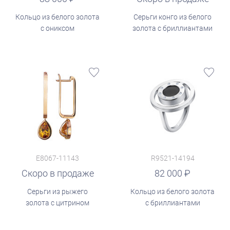
Кольцо из белого золота
Серьги конго из белого
с ониксом
золота с бриллиантами
E8067-11143
R9521-14194
Скоро в продаже
руб.
82 000
Серьги из рыжего
Кольцо из белого золота
золота с цитрином
с бриллиантами