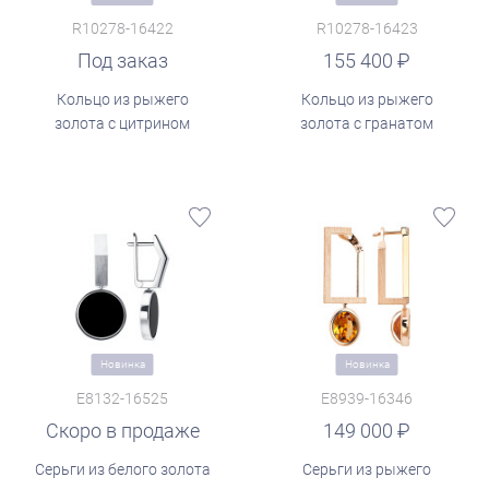
R10278-16422
R10278-16423
руб.
Под заказ
155 400
Кольцо из рыжего
Кольцо из рыжего
золота с цитрином
золота с гранатом
Новинка
Новинка
E8132-16525
E8939-16346
Скоро в продаже
руб.
149 000
Серьги из белого золота
Серьги из рыжего