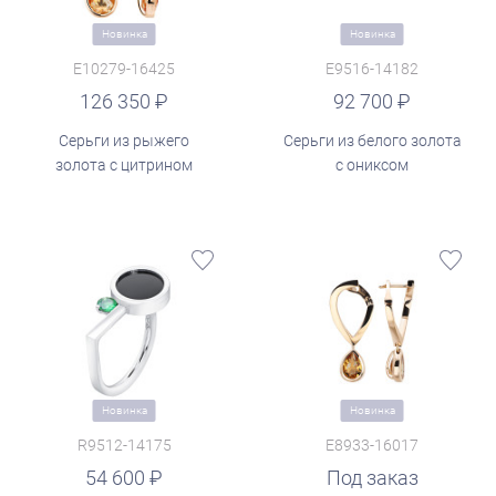
Новинка
Новинка
E10279-16425
E9516-14182
руб.
126 350
92 700
Серьги из рыжего
Серьги из белого золота
золота с цитрином
с ониксом
Новинка
Новинка
R9512-14175
E8933-16017
54 600
Под заказ