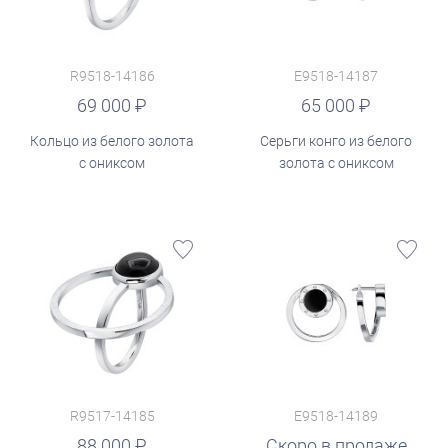
R9518-14186
E9518-14187
руб.
69 000
65 000
Кольцо из белого золота
Серьги конго из белого
с ониксом
золота с ониксом
R9517-14185
E9518-14189
88 000
Скоро в продаже