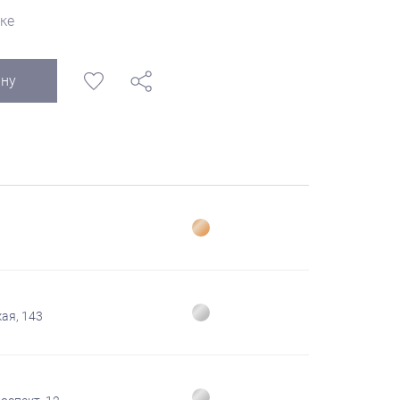
ке
ину
ая, 143