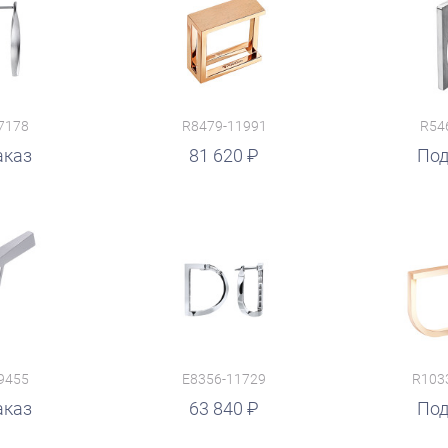
7178
R8479-11991
R54
аказ
81 620
руб.
Под
9455
E8356-11729
R103
аказ
63 840
Под