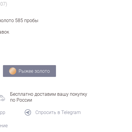
807)
золото
585
пробы
авок
Рыжее золото
Бесплатно доставим вашу покупку
по России
App
Спросить в Telegram
ние