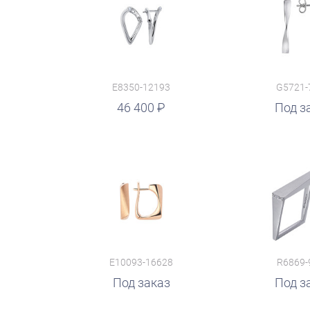
E8350-12193
G5721-
46 400
руб.
Под з
E10093-16628
R6869-
Под заказ
руб.
Под з