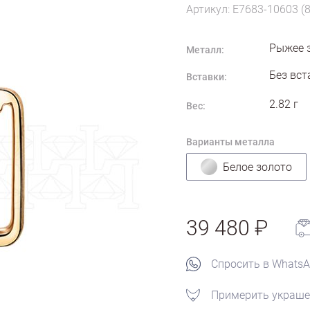
Артикул: E7683-10603 (
Рыжее 
Металл:
Без вст
Вставки:
2.82
г
Вес:
Варианты металла
Белое золото
39 480
Спросить в Whats
Примерить украше