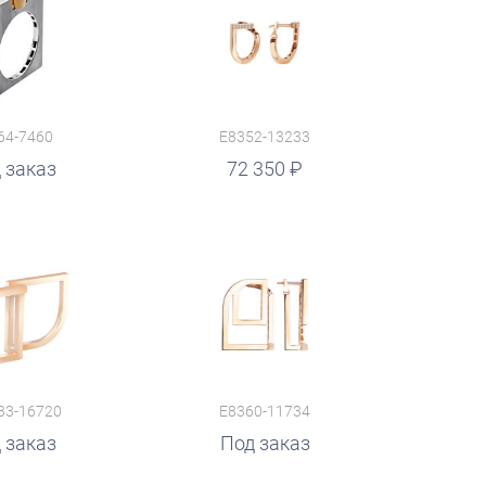
64-7460
E8352-13233
 заказ
72 350
33-16720
E8360-11734
 заказ
Под заказ