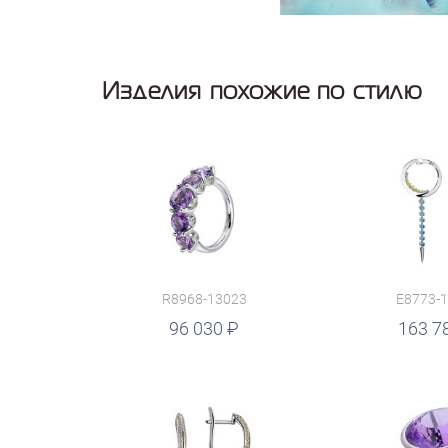
Изделия похожие по стилю
R8968-13023
E8773-
руб.
96 030
руб.
163 7