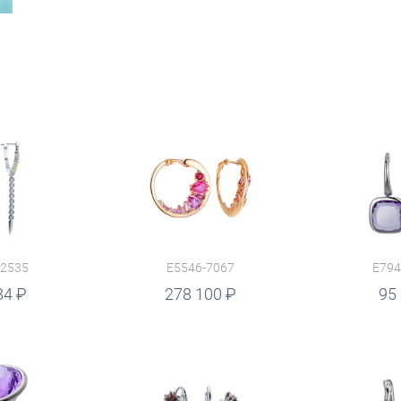
12535
E5546-7067
E794
84
руб.
278 100
руб.
95