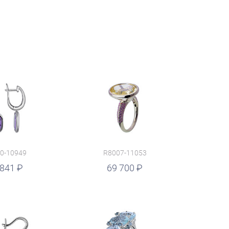
0-10949
R8007-11053
 841
69 700