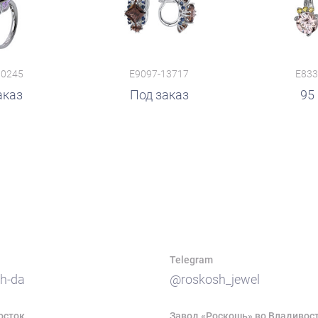
10245
E9097-13717
E833
аказ
руб.
Под заказ
руб.
95
Telegram
h-da
@roskosh_jewel
осток
Завод «Роскошь» во Владивос