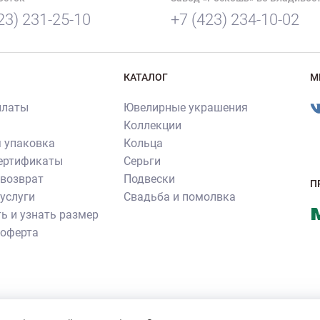
23) 231-25-10
+7 (423) 234-10-02
КАТАЛОГ
М
платы
Ювелирные украшения
Коллекции
 упаковка
Кольца
сертификаты
Серьги
 возврат
Подвески
П
услуги
Свадьба и помолвка
ь и узнать размер
 оферта
ия ювелирных изделий производства ювелирного бренда «Роскошь»
нное согласие правообладателя. Все прочие фотографии не являют