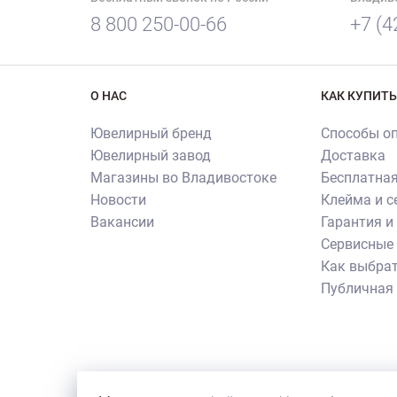
8 800 250-00-66
+7 (4
О НАС
КАК КУПИТЬ
Ювелирный бренд
Способы о
Ювелирный завод
Доставка
Магазины во Владивостоке
Бесплатная
Новости
Клейма и 
Вакансии
Гарантия и
Сервисные 
Как выбрат
Публичная
Внимание! Все использованные на сайте изображен
их копирования и использования требуется письме