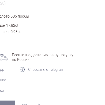
420)
олото
585
пробы
он 17,82ct
пфир 0,98ct
Бесплатно доставим вашу покупку
по России
App
Спросить в Telegram
ние
ке