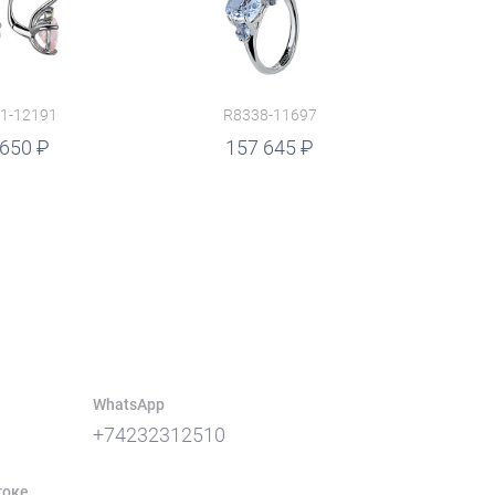
1-12191
R8338-11697
 650
157 645
WhatsApp
+74232312510
токе