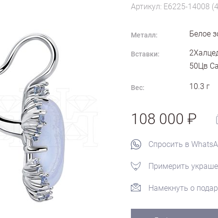
Артикул: E6225-14008 (
Белое з
Металл:
2Халцед
Вставки:
50Цв Са
10.3
г
Вес:
108 000
Спросить в Whats
Примерить украше
Намекнуть о подар