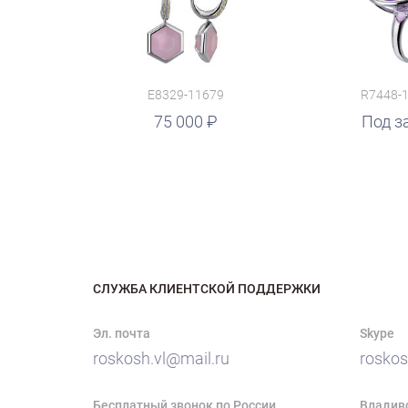
E8329-11679
R7448-
75 000
Под з
СЛУЖБА КЛИЕНТСКОЙ ПОДДЕРЖКИ
Эл. почта
Skype
roskosh.vl@mail.ru
roskos
Бесплатный звонок по России
Владив