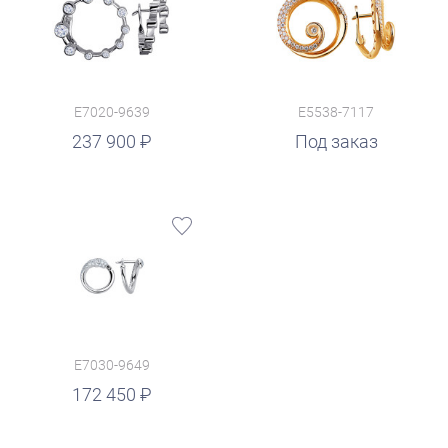
E7020-9639
E5538-7117
237 900
Под заказ
E7030-9649
172 450