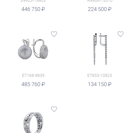
E9923-15405
R9906-15370
руб.
446 750
224 500
E7168-9839
E7853-10825
руб.
485 760
134 150