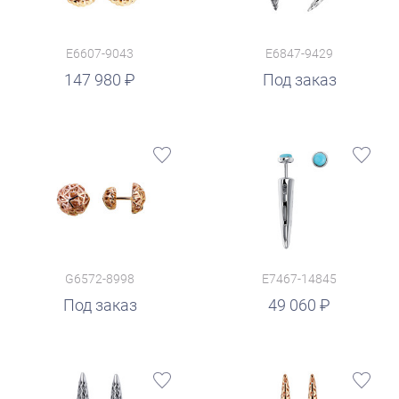
E6607-9043
E6847-9429
147 980
Под заказ
G6572-8998
E7467-14845
руб.
Под заказ
49 060